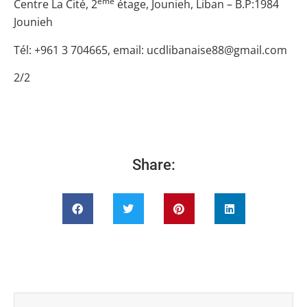
ème
Centre La Cité, 2
étage, Jounieh, Liban – B.P:1984
Jounieh
Tél: +961 3 704665, email:
ucdlibanaise88@gmail.com
2/2
Share: