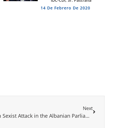
IDC-CDI, Sr. Pastrana
14 De Febrero De 2020
Next
IDC-CDI and WCDI Condem Sexist Attack in the Albanian Parliament