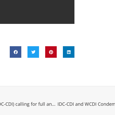
The Centrist Democrat International (IDC-CDI) calling for full and effective implementation of the cambodian-thai ceasefire for the current border conflict.