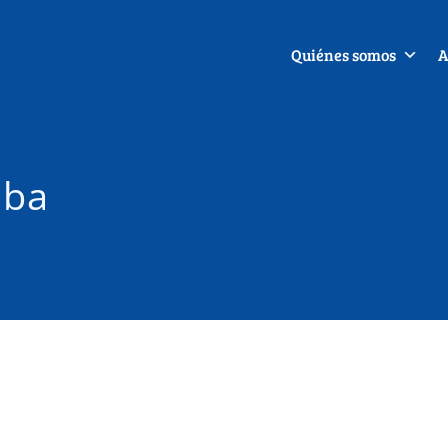
Quiénes somos
A
uba